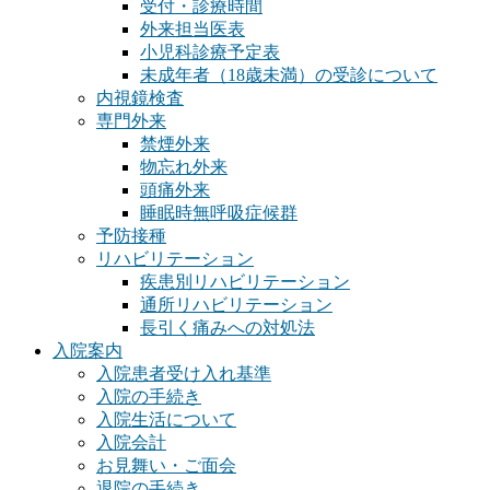
受付・診療時間
外来担当医表
小児科診療予定表
未成年者（18歳未満）の受診について
内視鏡検査
専門外来
禁煙外来
物忘れ外来
頭痛外来
睡眠時無呼吸症候群
予防接種
リハビリテーション
疾患別リハビリテーション
通所リハビリテーション
長引く痛みへの対処法
入院案内
入院患者受け入れ基準
入院の手続き
入院生活について
入院会計
お見舞い・ご面会
退院の手続き