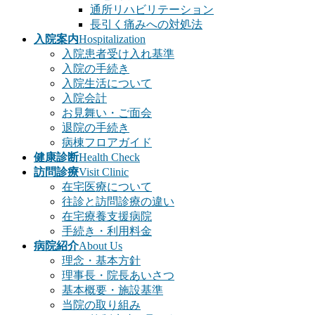
通所リハビリテーション
長引く痛みへの対処法
入院案内
Hospitalization
入院患者受け入れ基準
入院の手続き
入院生活について
入院会計
お見舞い・ご面会
退院の手続き
病棟フロアガイド
健康診断
Health Check
訪問診療
Visit Clinic
在宅医療について
往診と訪問診療の違い
在宅療養支援病院
手続き・利用料金
病院紹介
About Us
理念・基本方針
理事長・院長あいさつ
基本概要・施設基準
当院の取り組み