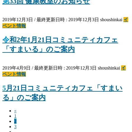
第33回 健康教室のお知らせ
2019年12月3日
/ 最終更新日時 :
2019年12月3日
shoushinkai
イ
ベント情報
令和2年1月21日コミュニティカフェ
「すまいる」のご案内
2019年4月9日
/ 最終更新日時 :
2019年12月3日
shoushinkai
イ
ベント情報
5月21日コミュニティカフェ「すまい
る」のご案内
«
投
固
1
稿
固
2
定
固
3
定
ペ
の
…