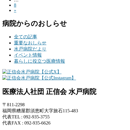
定
ペ
ー
固
8
ペ
ペ
ー
ジ
»
定
ー
ジ
ー
ペ
ジ
病院からのおしらせ
ー
ジ
ジ
送
全ての記事
重要なおしらせ
り
水戸病院だより
イベント情報
暮らしに役立つ医療情報
医療法人社団 正信会 水戸病院
〒811-2298
福岡県糟屋郡須恵町大字旅石115-483
代表TEL : 092-935-3755
代表FAX : 092-935-6626