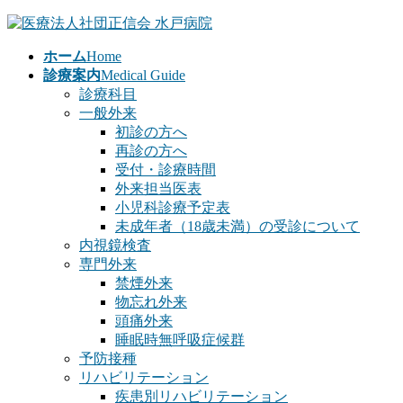
コ
ナ
ン
ビ
ホーム
Home
テ
ゲ
診療案内
Medical Guide
ン
ー
診療科目
ツ
シ
一般外来
へ
ョ
初診の方へ
ス
ン
再診の方へ
キ
に
受付・診療時間
ッ
移
外来担当医表
プ
動
小児科診療予定表
未成年者（18歳未満）の受診について
内視鏡検査
専門外来
禁煙外来
物忘れ外来
頭痛外来
睡眠時無呼吸症候群
予防接種
リハビリテーション
疾患別リハビリテーション