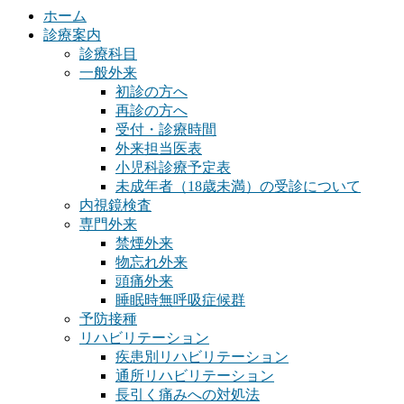
ホーム
診療案内
診療科目
一般外来
初診の方へ
再診の方へ
受付・診療時間
外来担当医表
小児科診療予定表
未成年者（18歳未満）の受診について
内視鏡検査
専門外来
禁煙外来
物忘れ外来
頭痛外来
睡眠時無呼吸症候群
予防接種
リハビリテーション
疾患別リハビリテーション
通所リハビリテーション
長引く痛みへの対処法