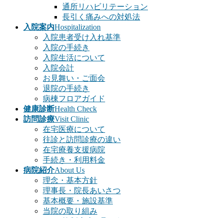
通所リハビリテーション
長引く痛みへの対処法
入院案内
Hospitalization
入院患者受け入れ基準
入院の手続き
入院生活について
入院会計
お見舞い・ご面会
退院の手続き
病棟フロアガイド
健康診断
Health Check
訪問診療
Visit Clinic
在宅医療について
往診と訪問診療の違い
在宅療養支援病院
手続き・利用料金
病院紹介
About Us
理念・基本方針
理事長・院長あいさつ
基本概要・施設基準
当院の取り組み