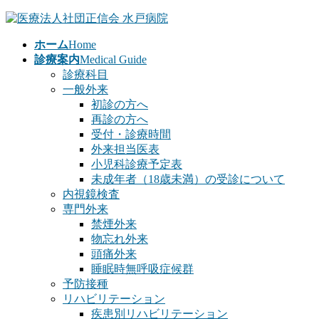
コ
ナ
ン
ビ
ホーム
Home
テ
ゲ
診療案内
Medical Guide
ン
ー
診療科目
ツ
シ
一般外来
へ
ョ
初診の方へ
ス
ン
再診の方へ
キ
に
受付・診療時間
ッ
移
外来担当医表
プ
動
小児科診療予定表
未成年者（18歳未満）の受診について
内視鏡検査
専門外来
禁煙外来
物忘れ外来
頭痛外来
睡眠時無呼吸症候群
予防接種
リハビリテーション
疾患別リハビリテーション