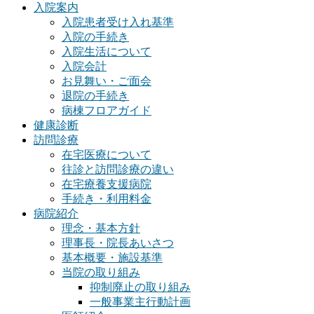
入院案内
入院患者受け入れ基準
入院の手続き
入院生活について
入院会計
お見舞い・ご面会
退院の手続き
病棟フロアガイド
健康診断
訪問診療
在宅医療について
往診と訪問診療の違い
在宅療養支援病院
手続き・利用料金
病院紹介
理念・基本方針
理事長・院長あいさつ
基本概要・施設基準
当院の取り組み
抑制廃止の取り組み
一般事業主行動計画