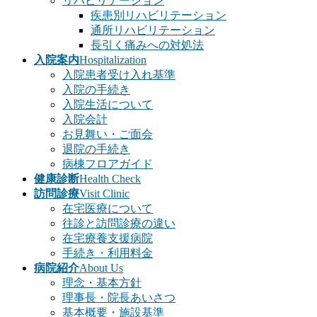
リハビリテーション
疾患別リハビリテーション
通所リハビリテーション
長引く痛みへの対処法
入院案内
Hospitalization
入院患者受け入れ基準
入院の手続き
入院生活について
入院会計
お見舞い・ご面会
退院の手続き
病棟フロアガイド
健康診断
Health Check
訪問診療
Visit Clinic
在宅医療について
往診と訪問診療の違い
在宅療養支援病院
手続き・利用料金
病院紹介
About Us
理念・基本方針
理事長・院長あいさつ
基本概要・施設基準