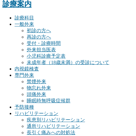
診療案内
診療科目
一般外来
初診の方へ
再診の方へ
受付・診療時間
外来担当医表
小児科診療予定表
未成年者（18歳未満）の受診について
内視鏡検査
専門外来
禁煙外来
物忘れ外来
頭痛外来
睡眠時無呼吸症候群
予防接種
リハビリテーション
疾患別リハビリテーション
通所リハビリテーション
長引く痛みへの対処法