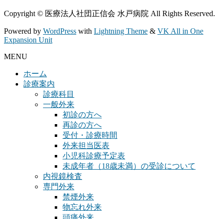
Copyright © 医療法人社団正信会 水戸病院 All Rights Reserved.
Powered by
WordPress
with
Lightning Theme
&
VK All in One
Expansion Unit
MENU
ホーム
診療案内
診療科目
一般外来
初診の方へ
再診の方へ
受付・診療時間
外来担当医表
小児科診療予定表
未成年者（18歳未満）の受診について
内視鏡検査
専門外来
禁煙外来
物忘れ外来
頭痛外来