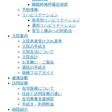
睡眠時無呼吸症候群
予防接種
リハビリテーション
疾患別リハビリテーション
通所リハビリテーション
長引く痛みへの対処法
入院案内
入院患者受け入れ基準
入院の手続き
入院生活について
入院会計
お見舞い・ご面会
退院の手続き
病棟フロアガイド
健康診断
訪問診療
在宅医療について
往診と訪問診療の違い
在宅療養支援病院
手続き・利用料金
病院紹介