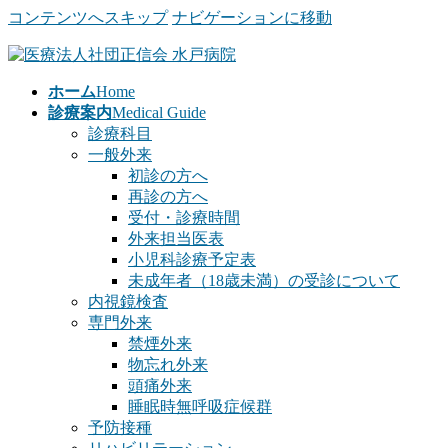
コンテンツへスキップ
ナビゲーションに移動
ホーム
Home
診療案内
Medical Guide
診療科目
一般外来
初診の方へ
再診の方へ
受付・診療時間
外来担当医表
小児科診療予定表
未成年者（18歳未満）の受診について
内視鏡検査
専門外来
禁煙外来
物忘れ外来
頭痛外来
睡眠時無呼吸症候群
予防接種