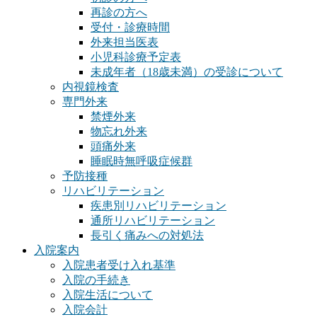
再診の方へ
受付・診療時間
外来担当医表
小児科診療予定表
未成年者（18歳未満）の受診について
内視鏡検査
専門外来
禁煙外来
物忘れ外来
頭痛外来
睡眠時無呼吸症候群
予防接種
リハビリテーション
疾患別リハビリテーション
通所リハビリテーション
長引く痛みへの対処法
入院案内
入院患者受け入れ基準
入院の手続き
入院生活について
入院会計