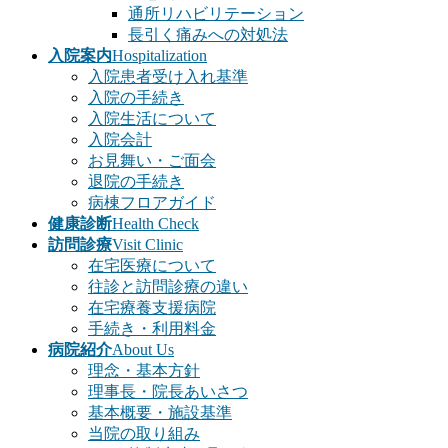
通所リハビリテーション
長引く痛みへの対処法
入院案内
Hospitalization
入院患者受け入れ基準
入院の手続き
入院生活について
入院会計
お見舞い・ご面会
退院の手続き
病棟フロアガイド
健康診断
Health Check
訪問診療
Visit Clinic
在宅医療について
往診と訪問診療の違い
在宅療養支援病院
手続き・利用料金
病院紹介
About Us
理念・基本方針
理事長・院長あいさつ
基本概要・施設基準
当院の取り組み