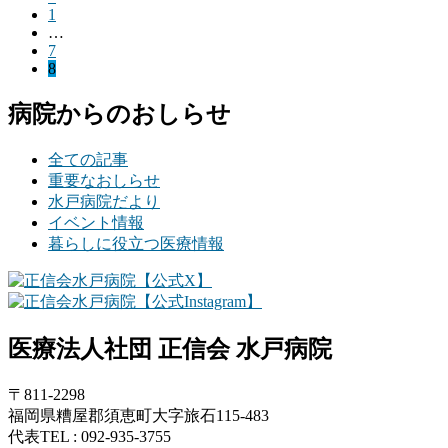
投
固
1
稿
…
定
固
7
ペ
の
固
8
定
ー
定
ペ
ペ
ジ
病院からのおしらせ
ペ
ー
ー
ー
ジ
ジ
ジ
全ての記事
重要なおしらせ
送
水戸病院だより
イベント情報
り
暮らしに役立つ医療情報
医療法人社団 正信会 水戸病院
〒811-2298
福岡県糟屋郡須恵町大字旅石115-483
代表TEL : 092-935-3755