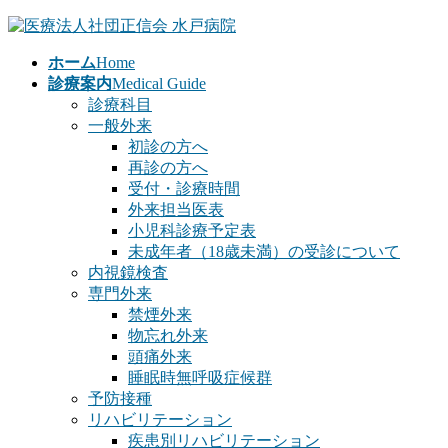
コ
ナ
ン
ビ
ホーム
Home
テ
ゲ
診療案内
Medical Guide
ン
ー
診療科目
ツ
シ
一般外来
へ
ョ
初診の方へ
ス
ン
再診の方へ
キ
に
受付・診療時間
ッ
移
外来担当医表
プ
動
小児科診療予定表
未成年者（18歳未満）の受診について
内視鏡検査
専門外来
禁煙外来
物忘れ外来
頭痛外来
睡眠時無呼吸症候群
予防接種
リハビリテーション
疾患別リハビリテーション