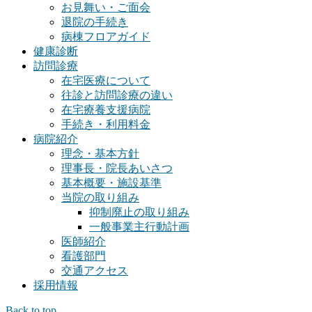
お見舞い・ご面会
退院の手続き
病棟フロアガイド
健康診断
訪問診療
在宅医療について
往診と訪問診療の違い
在宅療養支援病院
手続き・利用料金
病院紹介
理念・基本方針
理事長・院長あいさつ
基本概要・施設基準
当院の取り組み
抑制廃止の取り組み
一般事業主行動計画
医師紹介
看護部門
交通アクセス
採用情報
Back to top