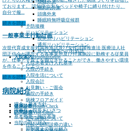
ひとりの人権を尊重し、地域に根ざした病院づくりを目指し
禁煙外来
ております。 認知症の方をベッドや椅子に縛り付けたり、
物忘れ外来
自分で服...
頭痛外来
睡眠時無呼吸症候群
続きを読む
予防接種
リハビリテーション
一般事業主行動計画
疾患別リハビリテーション
通所リハビリテーション
次世代育成支援対策推進法及び女性活躍推進法 医療法人社
長引く痛みへの対処法
団正信会が運営する各事業所及び付属施設に勤務する従業員
入院案内
Hospitalization
が、仕事と子育てを両立させることができ、働きやすい環境
入院患者受け入れ基準
を作ることによっ...
入院の手続き
入院生活について
続きを読む
入院会計
お見舞い・ご面会
病院紹介
退院の手続き
病棟フロアガイド
理念・基本方針
健康診断
Health Check
理事長・院長あいさつ
訪問診療
Visit Clinic
基本概要・施設基準
在宅医療について
当院の取り組み
往診と訪問診療の違い
抑制廃止の取り組み
在宅療養支援病院