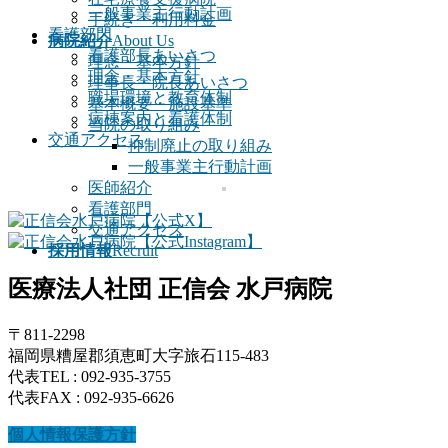
一般事業主行動計画
手続き・利用料金
看護部門
病院紹介
About Us
看護部長あいさつ
理念・基本方針
理念・基本方針
理事長・院長あいさつ
職場環境と教育体制
基本概要・施設基準
病棟案内と看護体制
当院の取り組み
交通アクセス
抑制廃止の取り組み
一般事業主行動計画
医師紹介
看護部門
交通アクセス
採用情報
Recruit
医療法人社団 正信会 水戸病院
〒811-2298
福岡県糟屋郡須恵町大字旅石115-483
代表TEL : 092-935-3755
代表FAX : 092-935-6626
個人情報保護方針