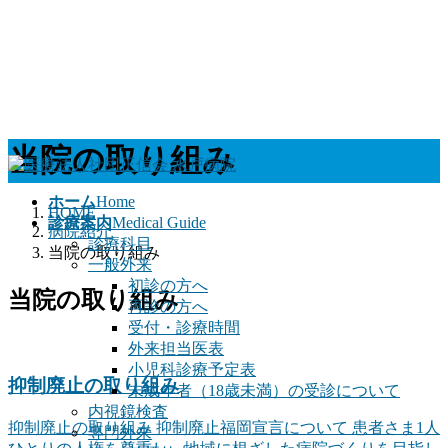
コ
ナ
当院の取り組み
ン
ビ
テ
ゲ
ホーム
Home
ン
ー
HOME
診療案内
Medical Guide
ツ
シ
病院紹介
診療科目
へ
ョ
当院の取り組み
一般外来
ス
ン
初診の方へ
キ
に
当院の取り組み
再診の方へ
ッ
移
受付・診療時間
プ
動
外来担当医表
小児科診療予定表
抑制廃止の取り組み
未成年者（18歳未満）の受診について
内視鏡検査
抑制廃止の取り組み 抑制廃止福岡宣言について 患者さま1人
専門外来