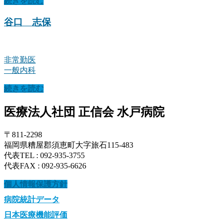
続きを読む
谷口 志保
非常勤医
一般内科
続きを読む
医療法人社団 正信会 水戸病院
〒811-2298
福岡県糟屋郡須恵町大字旅石115-483
代表TEL : 092-935-3755
代表FAX : 092-935-6626
個人情報保護方針
病院統計データ
日本医療機能評価