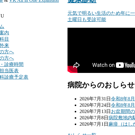
me
&
VK All in One Expansion
元気で明るい生活のため年に一
NU
土曜日も受診可能
ム
案内
科目
外来
の方へ
の方へ
・診療時間
担当医表
科診療予定表
病院からのおしらせ
2026年7月31日
令和8年8
2026年7月24日
令和8年8
2026年7月13日
お盆期間の
2026年7月8日
病院敷地内
2026年7月1日
麻疹（はし