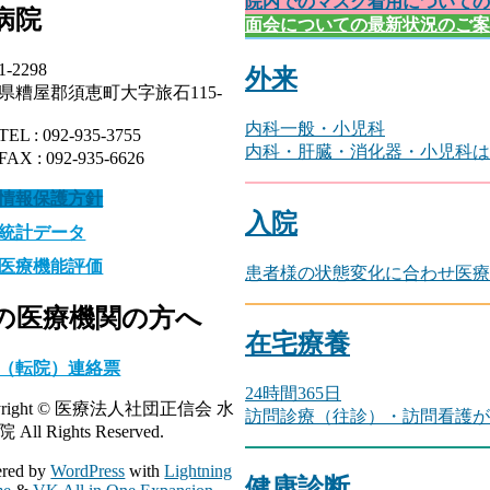
院内でのマスク着用についての
病院
面会についての最新状況のご案
1-2298
外来
県糟屋郡須恵町大字旅石115-
内科一般・小児科
L : 092-935-3755
内科・肝臓・消化器・小児科は
X : 092-935-6626
情報保護方針
入院
統計データ
医療機能評価
患者様の状態変化に合わせ医療
の医療機関の方へ
在宅療養
（転院）連絡票
24時間365日
yright © 医療法人社団正信会 水
訪問診療（往診）・訪問看護が
All Rights Reserved.
red by
WordPress
with
Lightning
健康診断