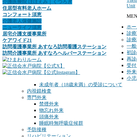
The
介護医療院
ほほえみ｜くつろぎ
Unit
住居型有料老人ホーム
コンフォート須恵
ME
介護老人保健施設
ホー
ニューライフ須恵
診療
居宅介護支援事業所
診療
ケアワイド21
一般
訪問看護事業所
あすなろ訪問看護ステーション
初診
訪問介護事業所
あすなろヘルパーステーション
再診
受付
外来
小児
未成年者（18歳未満）の受診について
内視鏡検査
専門外来
禁煙外来
物忘れ外来
頭痛外来
睡眠時無呼吸症候群
予防接種
リハビリテーション