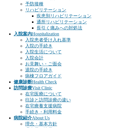
予防接種
リハビリテーション
疾患別リハビリテーション
通所リハビリテーション
長引く痛みへの対処法
入院案内
Hospitalization
入院患者受け入れ基準
入院の手続き
入院生活について
入院会計
お見舞い・ご面会
退院の手続き
病棟フロアガイド
健康診断
Health Check
訪問診療
Visit Clinic
在宅医療について
往診と訪問診療の違い
在宅療養支援病院
手続き・利用料金
病院紹介
About Us
理念・基本方針