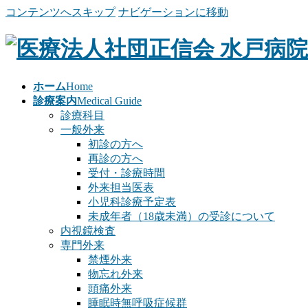
コンテンツへスキップ
ナビゲーションに移動
ホーム
Home
診療案内
Medical Guide
診療科目
一般外来
初診の方へ
再診の方へ
受付・診療時間
外来担当医表
小児科診療予定表
未成年者（18歳未満）の受診について
内視鏡検査
専門外来
禁煙外来
物忘れ外来
頭痛外来
睡眠時無呼吸症候群