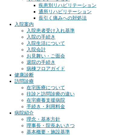
疾患別リハビリテーション
通所リハビリテーション
長引く痛みへの対処法
入院案内
入院患者受け入れ基準
入院の手続き
入院生活について
入院会計
お見舞い・ご面会
退院の手続き
病棟フロアガイド
健康診断
訪問診療
在宅医療について
往診と訪問診療の違い
在宅療養支援病院
手続き・利用料金
病院紹介
理念・基本方針
理事長・院長あいさつ
基本概要・施設基準