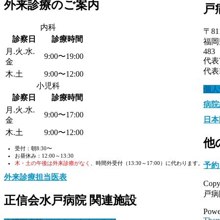
外来診療のご案内
戸
内科
〒81
診察日
診療時間
福岡
月.火.水.
483
9:00〜19:00
代表TE
金
代表FA
木.土
9:00〜12:00
小児科
個人
診察日
診療時間
病院
月.火.水.
9:00〜17:00
日本
金
木.土
9:00〜12:00
他
受付：朝8:30〜
お昼休み：12:00～13:30
木・土の午後は外来診療がなく
、時間外受付（13:30～17:00）に代わります。
予約
外来診療担当医表
Cop
戸病院 
正信会水戸病院 関連施設
Powe