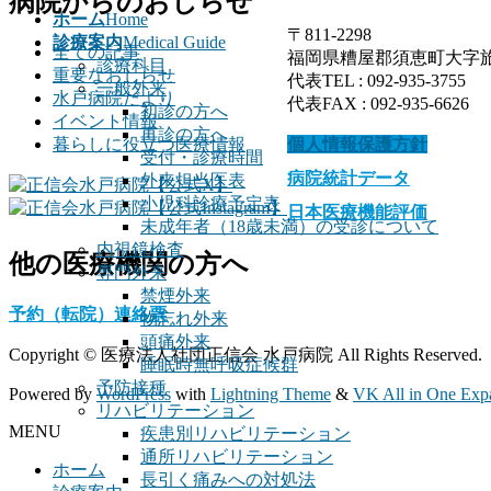
病院からのおしらせ
ッ
移
ホーム
Home
プ
動
〒811-2298
診療案内
Medical Guide
全ての記事
福岡県糟屋郡須恵町大字旅石1
診療科目
重要なおしらせ
代表TEL : 092-935-3755
一般外来
水戸病院だより
代表FAX : 092-935-6626
初診の方へ
イベント情報
再診の方へ
暮らしに役立つ医療情報
個人情報保護方針
受付・診療時間
病院統計データ
外来担当医表
小児科診療予定表
日本医療機能評価
未成年者（18歳未満）の受診について
内視鏡検査
他の医療機関の方へ
専門外来
禁煙外来
予約（転院）連絡票
物忘れ外来
頭痛外来
Copyright © 医療法人社団正信会 水戸病院 All Rights Reserved.
睡眠時無呼吸症候群
予防接種
Powered by
WordPress
with
Lightning Theme
&
VK All in One Exp
リハビリテーション
MENU
疾患別リハビリテーション
通所リハビリテーション
ホーム
長引く痛みへの対処法