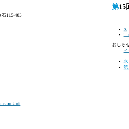
第
15-483
X
Th
おしら
イ
水
第
ansion Unit