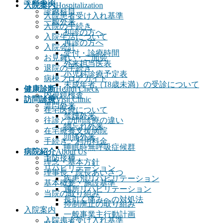
診療案内
入院案内
Hospitalization
診療科目
入院患者受け入れ基準
一般外来
入院の手続き
初診の方へ
入院生活について
再診の方へ
入院会計
受付・診療時間
お見舞い・ご面会
外来担当医表
退院の手続き
小児科診療予定表
病棟フロアガイド
未成年者（18歳未満）の受診について
健康診断
Health Check
内視鏡検査
訪問診療
Visit Clinic
専門外来
在宅医療について
禁煙外来
往診と訪問診療の違い
物忘れ外来
在宅療養支援病院
頭痛外来
手続き・利用料金
睡眠時無呼吸症候群
病院紹介
About Us
予防接種
理念・基本方針
リハビリテーション
理事長・院長あいさつ
疾患別リハビリテーション
基本概要・施設基準
通所リハビリテーション
当院の取り組み
長引く痛みへの対処法
抑制廃止の取り組み
入院案内
一般事業主行動計画
入院患者受け入れ基準