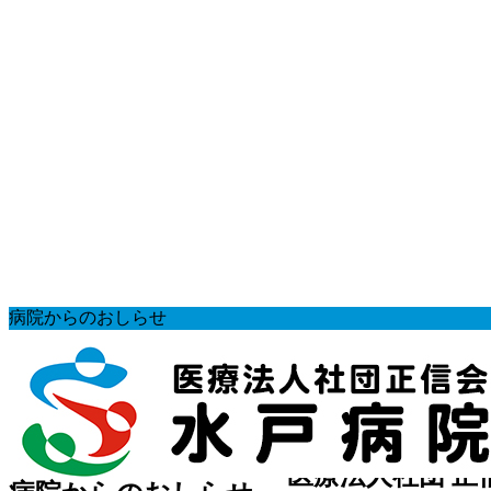
コ
ナ
病院からのおしらせ
ン
ビ
HOME
テ
ゲ
病院からのおしらせ
ン
ー
イベント情報
ツ
シ
第15回 健康教室のお知らせ
へ
ョ
ス
ン
医療法人社団 正
キ
に