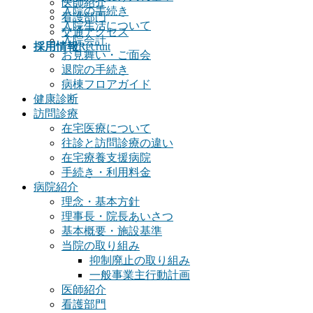
医師紹介
入院の手続き
看護部門
入院生活について
交通アクセス
入院会計
採用情報
Recruit
お見舞い・ご面会
退院の手続き
病棟フロアガイド
健康診断
訪問診療
在宅医療について
往診と訪問診療の違い
在宅療養支援病院
手続き・利用料金
病院紹介
理念・基本方針
理事長・院長あいさつ
基本概要・施設基準
当院の取り組み
抑制廃止の取り組み
一般事業主行動計画
医師紹介
看護部門