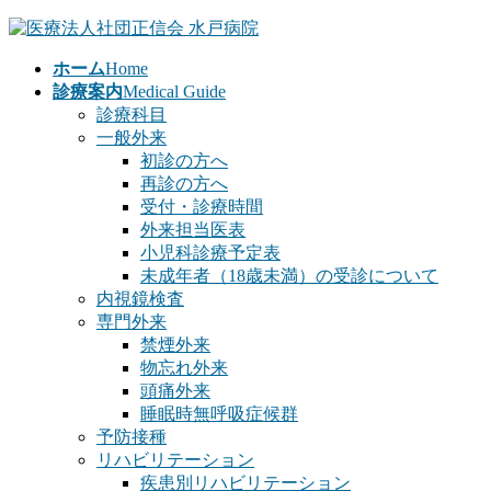
コ
ナ
ン
ビ
ホーム
Home
テ
ゲ
診療案内
Medical Guide
ン
ー
診療科目
ツ
シ
一般外来
へ
ョ
初診の方へ
ス
ン
再診の方へ
キ
に
受付・診療時間
ッ
移
外来担当医表
プ
動
小児科診療予定表
未成年者（18歳未満）の受診について
内視鏡検査
専門外来
禁煙外来
物忘れ外来
頭痛外来
睡眠時無呼吸症候群
予防接種
リハビリテーション
疾患別リハビリテーション