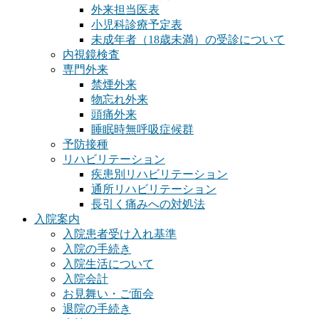
外来担当医表
小児科診療予定表
未成年者（18歳未満）の受診について
内視鏡検査
専門外来
禁煙外来
物忘れ外来
頭痛外来
睡眠時無呼吸症候群
予防接種
リハビリテーション
疾患別リハビリテーション
通所リハビリテーション
長引く痛みへの対処法
入院案内
入院患者受け入れ基準
入院の手続き
入院生活について
入院会計
お見舞い・ご面会
退院の手続き