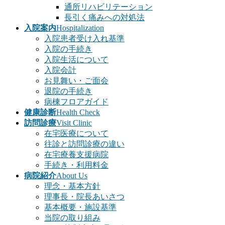
通所リハビリテーション
長引く痛みへの対処法
入院案内
Hospitalization
入院患者受け入れ基準
入院の手続き
入院生活について
入院会計
お見舞い・ご面会
退院の手続き
病棟フロアガイド
健康診断
Health Check
訪問診療
Visit Clinic
在宅医療について
往診と訪問診療の違い
在宅療養支援病院
手続き・利用料金
病院紹介
About Us
理念・基本方針
理事長・院長あいさつ
基本概要・施設基準
当院の取り組み