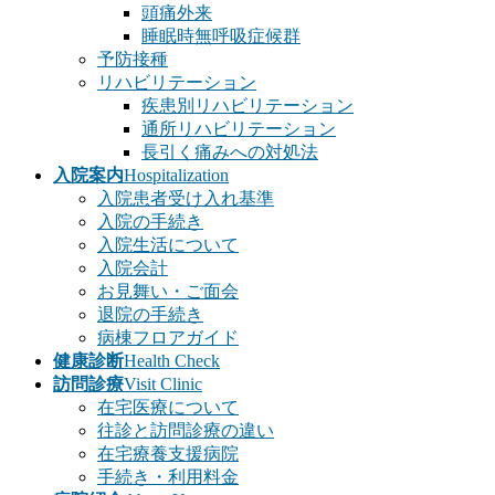
頭痛外来
睡眠時無呼吸症候群
予防接種
リハビリテーション
疾患別リハビリテーション
通所リハビリテーション
長引く痛みへの対処法
入院案内
Hospitalization
入院患者受け入れ基準
入院の手続き
入院生活について
入院会計
お見舞い・ご面会
退院の手続き
病棟フロアガイド
健康診断
Health Check
訪問診療
Visit Clinic
在宅医療について
往診と訪問診療の違い
在宅療養支援病院
手続き・利用料金