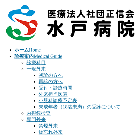
コ
ナ
ン
ビ
テ
ゲ
ン
ー
ツ
シ
へ
ョ
ス
ン
ホーム
Home
キ
に
診療案内
Medical Guide
ッ
移
診療科目
プ
動
一般外来
初診の方へ
再診の方へ
受付・診療時間
外来担当医表
小児科診療予定表
未成年者（18歳未満）の受診について
内視鏡検査
専門外来
禁煙外来
物忘れ外来