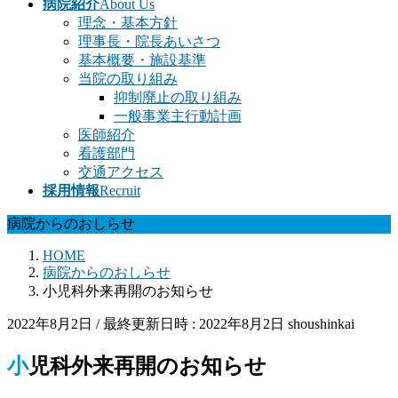
病院紹介
About Us
理念・基本方針
理事長・院長あいさつ
基本概要・施設基準
当院の取り組み
抑制廃止の取り組み
一般事業主行動計画
医師紹介
看護部門
交通アクセス
採用情報
Recruit
病院からのおしらせ
HOME
病院からのおしらせ
小児科外来再開のお知らせ
2022年8月2日
/ 最終更新日時 :
2022年8月2日
shoushinkai
小児科外来再開のお知らせ