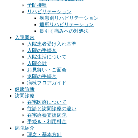
予防接種
リハビリテーション
疾患別リハビリテーション
通所リハビリテーション
長引く痛みへの対処法
入院案内
入院患者受け入れ基準
入院の手続き
入院生活について
入院会計
お見舞い・ご面会
退院の手続き
病棟フロアガイド
健康診断
訪問診療
在宅医療について
往診と訪問診療の違い
在宅療養支援病院
手続き・利用料金
病院紹介
理念・基本方針