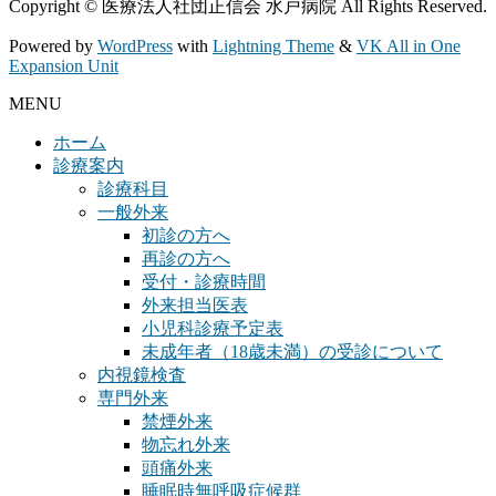
Copyright © 医療法人社団正信会 水戸病院 All Rights Reserved.
Powered by
WordPress
with
Lightning Theme
&
VK All in One
Expansion Unit
MENU
ホーム
診療案内
診療科目
一般外来
初診の方へ
再診の方へ
受付・診療時間
外来担当医表
小児科診療予定表
未成年者（18歳未満）の受診について
内視鏡検査
専門外来
禁煙外来
物忘れ外来
頭痛外来
睡眠時無呼吸症候群