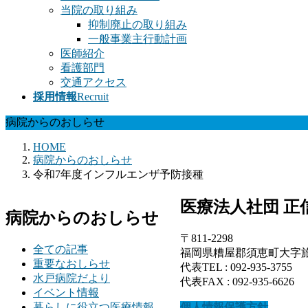
当院の取り組み
抑制廃止の取り組み
一般事業主行動計画
医師紹介
看護部門
交通アクセス
採用情報
Recruit
病院からのおしらせ
HOME
病院からのおしらせ
令和7年度インフルエンザ予防接種
医療法人社団 正
病院からのおしらせ
〒811-2298
全ての記事
福岡県糟屋郡須恵町大字旅石1
重要なおしらせ
代表TEL : 092-935-3755
水戸病院だより
代表FAX : 092-935-6626
イベント情報
暮らしに役立つ医療情報
個人情報保護方針