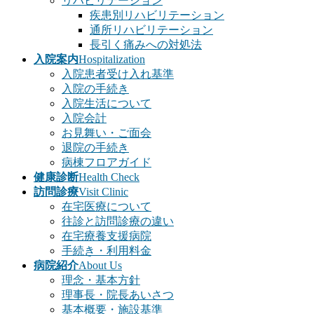
リハビリテーション
疾患別リハビリテーション
通所リハビリテーション
長引く痛みへの対処法
入院案内
Hospitalization
入院患者受け入れ基準
入院の手続き
入院生活について
入院会計
お見舞い・ご面会
退院の手続き
病棟フロアガイド
健康診断
Health Check
訪問診療
Visit Clinic
在宅医療について
往診と訪問診療の違い
在宅療養支援病院
手続き・利用料金
病院紹介
About Us
理念・基本方針
理事長・院長あいさつ
基本概要・施設基準