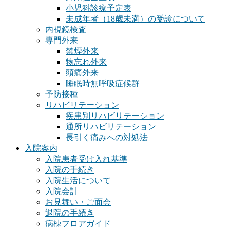
小児科診療予定表
未成年者（18歳未満）の受診について
内視鏡検査
専門外来
禁煙外来
物忘れ外来
頭痛外来
睡眠時無呼吸症候群
予防接種
リハビリテーション
疾患別リハビリテーション
通所リハビリテーション
長引く痛みへの対処法
入院案内
入院患者受け入れ基準
入院の手続き
入院生活について
入院会計
お見舞い・ご面会
退院の手続き
病棟フロアガイド