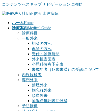
コンテンツへスキップ
ナビゲーションに移動
ホーム
Home
診療案内
Medical Guide
診療科目
一般外来
初診の方へ
再診の方へ
受付・診療時間
外来担当医表
小児科診療予定表
未成年者（18歳未満）の受診について
内視鏡検査
専門外来
禁煙外来
物忘れ外来
頭痛外来
睡眠時無呼吸症候群
予防接種