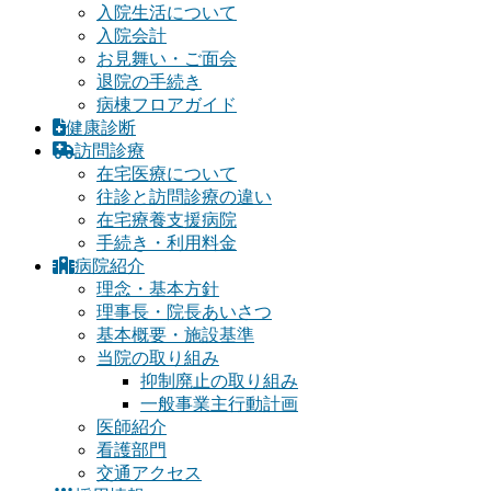
入院生活について
入院会計
お見舞い・ご面会
退院の手続き
病棟フロアガイド
健康診断
訪問診療
在宅医療について
往診と訪問診療の違い
在宅療養支援病院
手続き・利用料金
病院紹介
理念・基本方針
理事長・院長あいさつ
基本概要・施設基準
当院の取り組み
抑制廃止の取り組み
一般事業主行動計画
医師紹介
看護部門
交通アクセス