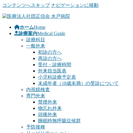
コンテンツへスキップ
ナビゲーションに移動
ホーム
Home
診療案内
Medical Guide
診療科目
一般外来
初診の方へ
再診の方へ
受付・診療時間
外来担当医表
小児科診療予定表
未成年者（18歳未満）の受診について
内視鏡検査
専門外来
禁煙外来
物忘れ外来
頭痛外来
睡眠時無呼吸症候群
予防接種