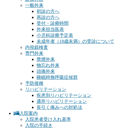
一般外来
初診の方へ
再診の方へ
受付・診療時間
外来担当医表
小児科診療予定表
未成年者（18歳未満）の受診について
内視鏡検査
専門外来
禁煙外来
物忘れ外来
頭痛外来
睡眠時無呼吸症候群
予防接種
リハビリテーション
疾患別リハビリテーション
通所リハビリテーション
長引く痛みへの対処法
入院案内
入院患者受け入れ基準
入院の手続き