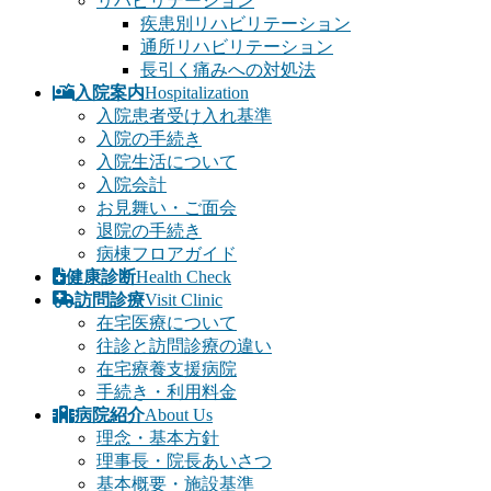
リハビリテーション
疾患別リハビリテーション
通所リハビリテーション
長引く痛みへの対処法
入院案内
Hospitalization
入院患者受け入れ基準
入院の手続き
入院生活について
入院会計
お見舞い・ご面会
退院の手続き
病棟フロアガイド
健康診断
Health Check
訪問診療
Visit Clinic
在宅医療について
往診と訪問診療の違い
在宅療養支援病院
手続き・利用料金
病院紹介
About Us
理念・基本方針
理事長・院長あいさつ
基本概要・施設基準