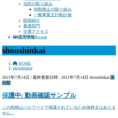
当院の取り組み
抑制廃止の取り組み
一般事業主行動計画
医師紹介
看護部門
交通アクセス
採用情報
Recruit
shoushinkai
HOME
shoushinkai
2021年7月14日
/ 最終更新日時 :
2021年7月14日
shoushinkai
未
分類
保護中: 動画確認サンプル
この投稿はパスワードで保護されているため抜粋文はありま
せん。