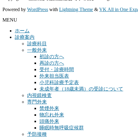
Powered by
WordPress
with
Lightning Theme
&
VK All in One Exp
MENU
ホーム
診療案内
診療科目
一般外来
初診の方へ
再診の方へ
受付・診療時間
外来担当医表
小児科診療予定表
未成年者（18歳未満）の受診について
内視鏡検査
専門外来
禁煙外来
物忘れ外来
頭痛外来
睡眠時無呼吸症候群
予防接種