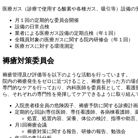
医療ガス（診療で使用する酸素や各種ガス、吸引等）設備の
月１回の定期的な委員会開催
設備の日常点検
業者による医療ガス設備の定期点検（年１回）
全職員対象の医療ガスに関する院内研修会（年１回）
医療ガスに対する環境測定
褥瘡対策委員会
褥瘡管理及び評価等を以下のような活動を行っています。
院内の褥瘡発生をゼロに近づけること、褥瘡を持った方の
専門的なケアを行っており、内科医師を委員長として、看護部
ら、それぞれの専門性を発揮してケアできるように取り組んて
入院患者様全員の危険因子、褥瘡予防に関する診療計画
定期的な回診(専任医師、専任看護師、各病棟看護師、薬
処置、処置内容、栄養、体位の検討、指導や助言
月1回褥瘡会議
褥瘡対策に関する報告、研修の報告、勉強会
年1回の集計分析