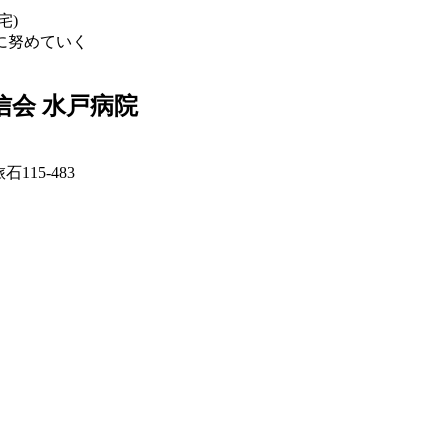
宅)
に努めていく
信会 水戸病院
15-483