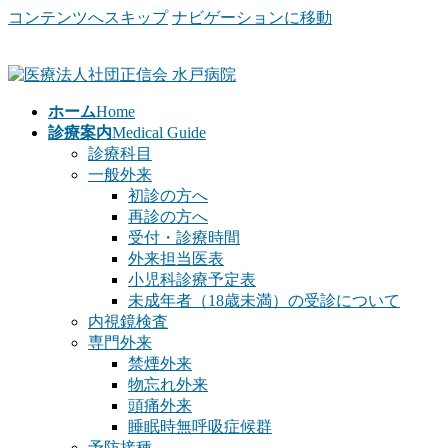
コンテンツへスキップ
ナビゲーションに移動
ホーム
Home
診療案内
Medical Guide
診療科目
一般外来
初診の方へ
再診の方へ
受付・診療時間
外来担当医表
小児科診療予定表
未成年者（18歳未満）の受診について
内視鏡検査
専門外来
禁煙外来
物忘れ外来
頭痛外来
睡眠時無呼吸症候群
予防接種