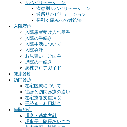
リハビリテーション
疾患別リハビリテーション
通所リハビリテーション
長引く痛みへの対処法
入院案内
入院患者受け入れ基準
入院の手続き
入院生活について
入院会計
お見舞い・ご面会
退院の手続き
病棟フロアガイド
健康診断
訪問診療
在宅医療について
往診と訪問診療の違い
在宅療養支援病院
手続き・利用料金
病院紹介
理念・基本方針
理事長・院長あいさつ