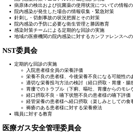
病原体の検出および抗菌薬の使用状況についての情報の
院内感染が発生した場合の情報収集・緊急対策
針刺し・切創事故の状況把握とその対策
院内感染の予防に必要な衛生管理と勝因教育
感染対策チームによる定期的な回診の実施
地域の医療機関の院内感染に対するカンファレンスへの
NST委員会
定期的な回診の実施
入院患者様全員の栄養評価
栄養不良の患者様、今後栄養不良になる可能性の
適切な栄養投与方法の検討（経口摂取・胃瘻・腸
胃瘻でのトラブル（下痢、嘔吐、胃瘻からのモレ
経口摂取不良・嚥下状態不良の患者様の嚥下評価（
経管栄養の患者様へ経口摂取（楽しみとしての食
褥瘡のある患者様に対する栄養療法
職員に対する教育
医療ガス安全管理委員会