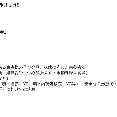
収集と分析
参加
ある患者様の早期発見、状態に応じた栄養療法
瘻・経鼻胃管・中心静脈栄養・末梢静脈栄養等）
など）
嚥下造影：VF、嚥下内視鏡検査：VE等）、安全な食形態で
事）にむけての訓練