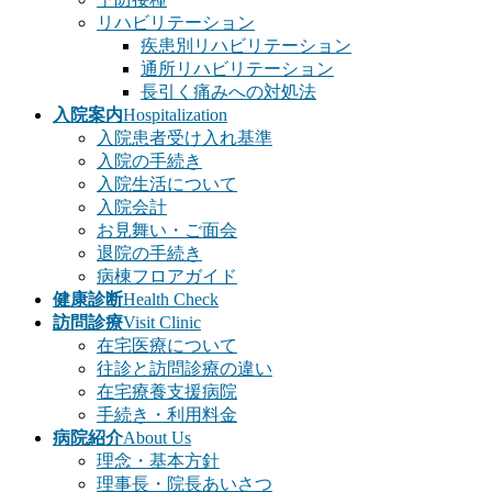
リハビリテーション
疾患別リハビリテーション
通所リハビリテーション
長引く痛みへの対処法
入院案内
Hospitalization
入院患者受け入れ基準
入院の手続き
入院生活について
入院会計
お見舞い・ご面会
退院の手続き
病棟フロアガイド
健康診断
Health Check
訪問診療
Visit Clinic
在宅医療について
往診と訪問診療の違い
在宅療養支援病院
手続き・利用料金
病院紹介
About Us
理念・基本方針
理事長・院長あいさつ