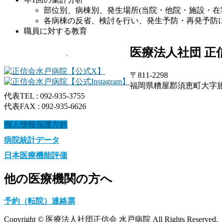
部位別、病棟別、発生場所(当院・他院・施設・在
各病棟の反省、検討を行い、発生予防・再発予防
職員に対する教育
医療法人社団 正
〒811-2298
福岡県糟屋郡須恵町大字旅石1
代表TEL : 092-935-3755
代表FAX : 092-935-6626
個人情報保護方針
病院統計データ
日本医療機能評価
他の医療機関の方へ
予約（転院）連絡票
Copyright © 医療法人社団正信会 水戸病院 All Rights Reserved.