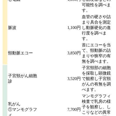
可能性を調べま
す。
血管の硬さや詰
まり具合を測定
脈波
1,100円
し動脈硬化の進
行度を調べま
す。
首にエコーを当
て、頸動脈の詰
頸動脈エコー
3,850円
まりや狭窄の有
無を調べます。
子宮頸部の細胞
を採取し顕微鏡
子宮頸がん細胞
3,520円
で観察し子宮頸
診
がんの有無を調
べます。
マンモグラフィ
検査で乳房の様
乳がん
子を観察し、し
①マンモグラフ
7,700円
こりなどの異常
ィ