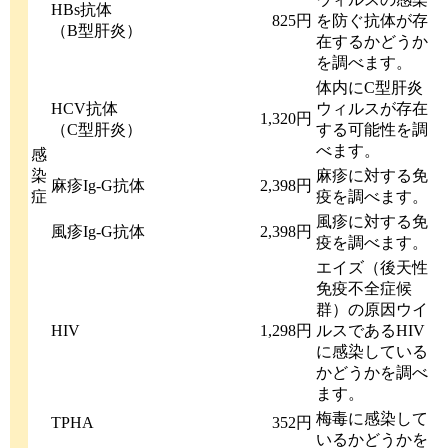
HBs抗体
825円
を防ぐ抗体が存
（B型肝炎）
在するかどうか
を調べます。
体内にC型肝炎
HCV抗体
ウィルスが存在
1,320円
（C型肝炎）
する可能性を調
べます。
感
染
麻疹に対する免
麻疹Ig-G抗体
2,398円
症
疫を調べます。
風疹に対する免
風疹Ig-G抗体
2,398円
疫を調べます。
エイズ（後天性
免疫不全症候
群）の原因ウイ
HIV
1,298円
ルスであるHIV
に感染している
かどうかを調べ
ます。
梅毒に感染して
TPHA
352円
いるかどうかを