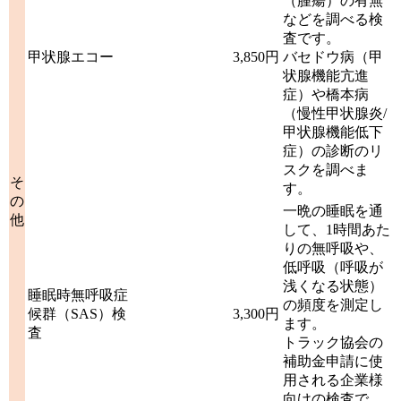
（腫瘍）の有無
などを調べる検
査です。
甲状腺エコー
3,850円
バセドウ病（甲
状腺機能亢進
症）や橋本病
（慢性甲状腺炎/
甲状腺機能低下
症）の診断のリ
スクを調べま
そ
す。
の
一晩の睡眠を通
他
して、1時間あた
りの無呼吸や、
低呼吸（呼吸が
浅くなる状態）
睡眠時無呼吸症
の頻度を測定し
候群（SAS）検
3,300円
ます。
査
トラック協会の
補助金申請に使
用される企業様
向けの検査で