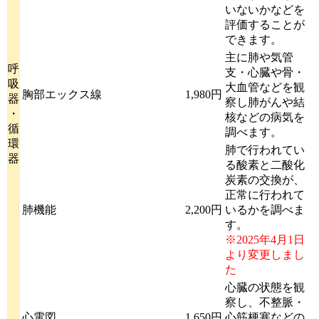
いないかなどを
評価することが
できます。
主に肺や気管
呼
支・心臓や骨・
吸
大血管などを観
胸部エックス線
1,980円
器
察し肺がんや結
・
核などの病気を
循
調べます。
環
肺で行われてい
器
る酸素と二酸化
炭素の交換が、
正常に行われて
肺機能
2,200円
いるかを調べま
す。
※2025年4月1日
より変更しまし
た
心臓の状態を観
察し、不整脈・
心電図
1,650円
心筋梗塞などの