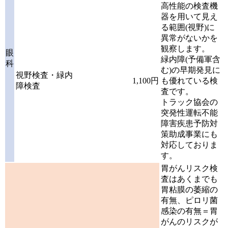
高性能の検査機
器を用いて見え
る範囲(視野)に
異常がないかを
観察します。
眼
緑内障(予備軍含
科
む)の早期発見に
視野検査・緑内
1,100円
も優れている検
障検査
査です。
トラック協会の
突発性運転不能
障害疾患予防対
策助成事業にも
対応しておりま
す。
胃がんリスク検
査はあくまでも
胃粘膜の萎縮の
有無、ピロリ菌
感染の有無＝胃
がんのリスクが