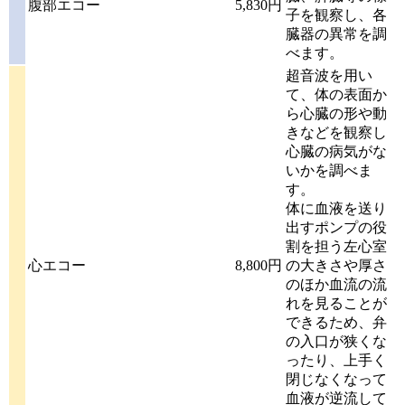
腹部エコー
5,830円
子を観察し、各
臓器の異常を調
べます。
超音波を用い
て、体の表面か
ら心臓の形や動
きなどを観察し
心臓の病気がな
いかを調べま
す。
体に血液を送り
出すポンプの役
割を担う左心室
心エコー
8,800円
の大きさや厚さ
のほか血流の流
れを見ることが
できるため、弁
の入口が狭くな
ったり、上手く
閉じなくなって
血液が逆流して