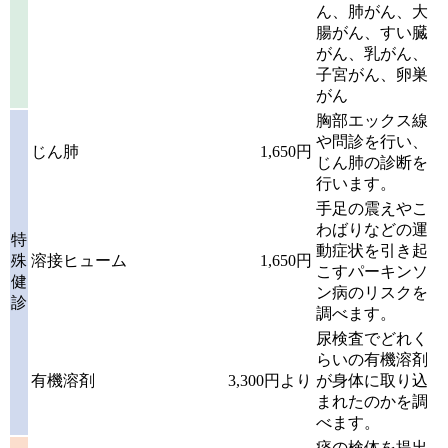
ん、肺がん、大
腸がん、すい臓
がん、乳がん、
子宮がん、卵巣
がん
胸部エックス線
や問診を行い、
じん肺
1,650円
じん肺の診断を
行います。
手足の震えやこ
わばりなどの運
特
動症状を引き起
殊
溶接ヒューム
1,650円
こすパーキンソ
健
ン病のリスクを
診
調べます。
尿検査でどれく
らいの有機溶剤
有機溶剤
3,300円より
が身体に取り込
まれたのかを調
べます。
痰の検体を提出