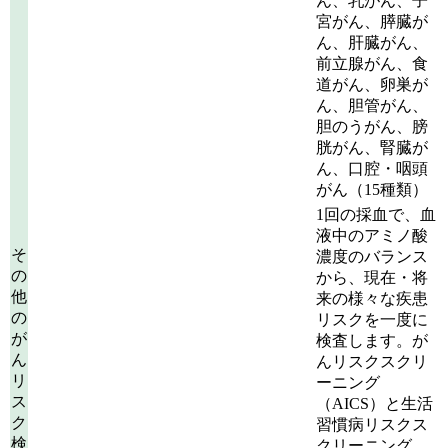
ん、乳がん、子
宮がん、膵臓が
ん、肝臓がん、
前立腺がん、食
道がん、卵巣が
ん、胆管がん、
胆のうがん、膀
胱がん、腎臓が
ん、口腔・咽頭
がん（15種類）
1回の採血で、血
液中のアミノ酸
そ
濃度のバランス
の
から、現在・将
他
来の様々な疾患
の
リスクを一度に
が
検査します。が
ん
んリスクスクリ
リ
ーニング
ス
（AICS）と生活
ク
習慣病リスクス
検
クリーニング