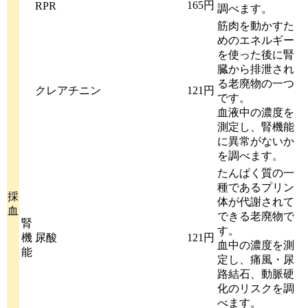
165円
RPR
調べます。
筋肉を動かすた
めのエネルギー
を使った後に腎
臓から排泄され
る老廃物の一つ
クレアチニン
121円
です。
血液中の濃度を
測定し、腎機能
に異常がないか
を調べます。
たんぱく質の一
種であるプリン
採
体が代謝されて
血
できる老廃物で
腎
す。
機
尿酸
121円
血中の濃度を測
能
定し、痛風・尿
路結石、動脈硬
化のリスクを調
べます。