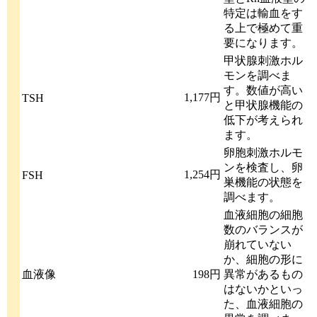
特定は輸血をす
る上で極めて重
要になります。
甲状腺刺激ホル
モンを調べま
す。数値が高い
1,177円
TSH
と甲状腺機能の
低下が考えられ
ます。
卵胞刺激ホルモ
ンを検査し、卵
1,254円
FSH
巣機能の状態を
調べます。
血液細胞の細胞
数のバランスが
崩れていない
か、細胞の形に
血液像
198円
異常があるもの
はないかといっ
た、血液細胞の