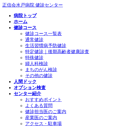
コ
ナ
正信会水戸病院 健診センター
ン
ビ
病院トップ
テ
ゲ
ホーム
ン
ー
健診コース
ツ
シ
健診コース一覧表
へ
ョ
通常健診
ス
ン
生活習慣病予防健診
キ
に
特定健診｜後期高齢者健康診査
ッ
移
特殊健診
プ
動
婦人科検診
まちのがん検診
その他の健診
人間ドック
オプション検査
センター紹介
おすすめポイント
よくある質問
健診担当医のご案内
産業医のご案内
アクセス・駐車場