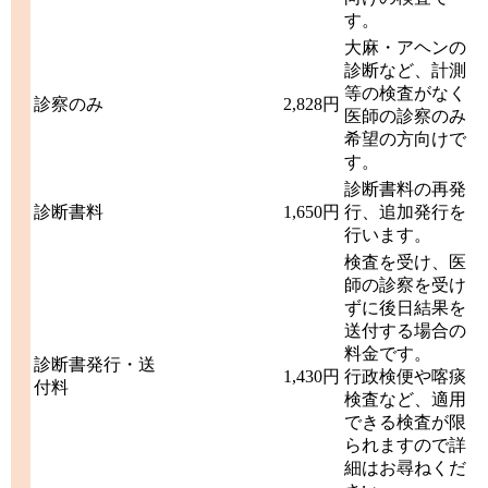
す。
大麻・アヘンの
診断など、計測
等の検査がなく
診察のみ
2,828円
医師の診察のみ
希望の方向けで
す。
診断書料の再発
診断書料
1,650円
行、追加発行を
行います。
検査を受け、医
師の診察を受け
ずに後日結果を
送付する場合の
料金です。
診断書発行・送
1,430円
行政検便や喀痰
付料
検査など、適用
できる検査が限
られますので詳
細はお尋ねくだ