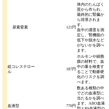
体内のたんぱく
質から作られ、
最終的に腎臓か
ら排泄されま
す。
尿素窒素
121円
血中の濃度を測
定し、腎機能の
低下や脱水など
がないかを調べ
ます。
ホルモンや細胞
膜の材料で、血
総コレステロー
中の量を検査す
187円
ル
ることで動脈硬
化のリスクを調
べます。
数ある種類の中
でどの血液型に
当たるかを調べ
ます。ABO血液
血液型
770円
型とRh血液型の