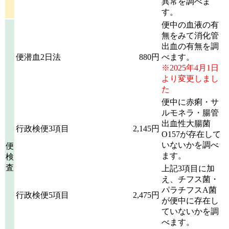
異常を調べま
す。
便中の血液の有
無をみて消化管
出血の有無を調
便潜血2日法
880円
べます。
※2025年4月1日
より変更しまし
た
便中に赤痢・サ
ルモネラ・腸管
出血性大腸菌
行政検便3項目
2,145円
O157が存在して
いないかを調べ
便
ます。
検
査
上記3項目に加
え、チフス菌・
パラチフスA菌
行政検便5項目
2,475円
が便中に存在し
ていないかを調
べます。