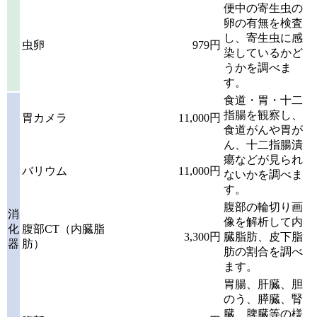
便中の寄生虫の
卵の有無を検査
し、寄生虫に感
虫卵
979円
染しているかど
うかを調べま
す。
食道・胃・十二
指腸を観察し、
胃カメラ
11,000円
食道がんや胃が
ん、十二指腸潰
瘍などが見られ
バリウム
11,000円
ないかを調べま
す。
腹部の輪切り画
消
像を解析して内
化
腹部CT（内臓脂
3,300円
臓脂肪、皮下脂
器
肪）
肪の割合を調べ
ます。
胃腸、肝臓、胆
のう、膵臓、腎
臓、脾臓等の様