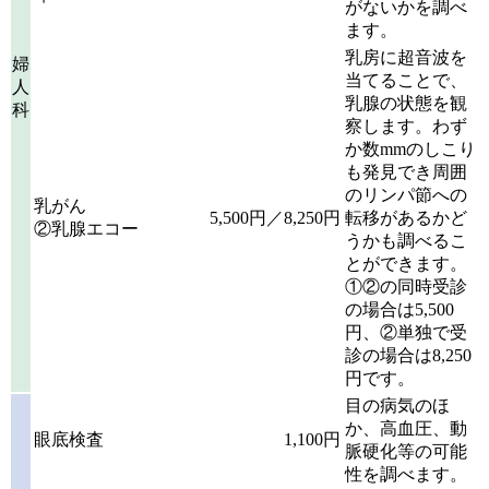
がないかを調べ
ます。
乳房に超音波を
婦
当てることで、
人
乳腺の状態を観
科
察します。わず
か数mmのしこり
も発見でき周囲
のリンパ節への
乳がん
5,500円／8,250円
転移があるかど
②乳腺エコー
うかも調べるこ
とができます。
①②の同時受診
の場合は5,500
円、②単独で受
診の場合は8,250
円です。
目の病気のほ
か、高血圧、動
眼底検査
1,100円
脈硬化等の可能
性を調べます。