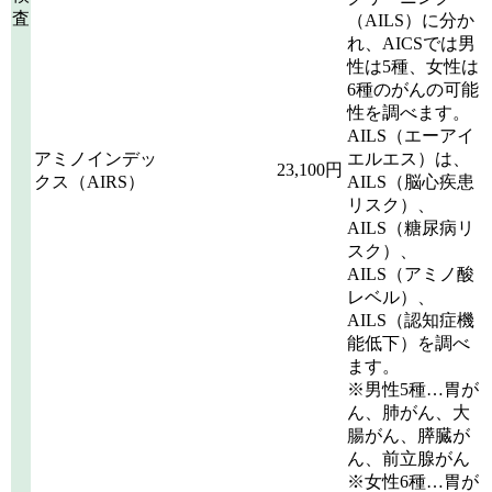
査
（AILS）に分か
れ、AICSでは男
性は5種、女性は
6種のがんの可能
性を調べます。
AILS（エーアイ
アミノインデッ
エルエス）は、
23,100円
クス（AIRS）
AILS（脳心疾患
リスク）、
AILS（糖尿病リ
スク）、
AILS（アミノ酸
レベル）、
AILS（認知症機
能低下）を調べ
ます。
※男性5種…胃が
ん、肺がん、大
腸がん、膵臓が
ん、前立腺がん
※女性6種…胃が