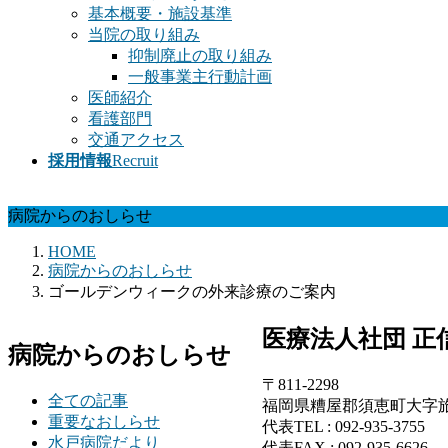
基本概要・施設基準
当院の取り組み
抑制廃止の取り組み
一般事業主行動計画
医師紹介
看護部門
交通アクセス
採用情報
Recruit
病院からのおしらせ
HOME
病院からのおしらせ
ゴールデンウィークの外来診療のご案内
医療法人社団 正
病院からのおしらせ
〒811-2298
全ての記事
福岡県糟屋郡須恵町大字旅石1
重要なおしらせ
代表TEL : 092-935-3755
水戸病院だより
代表FAX : 092-935-6626