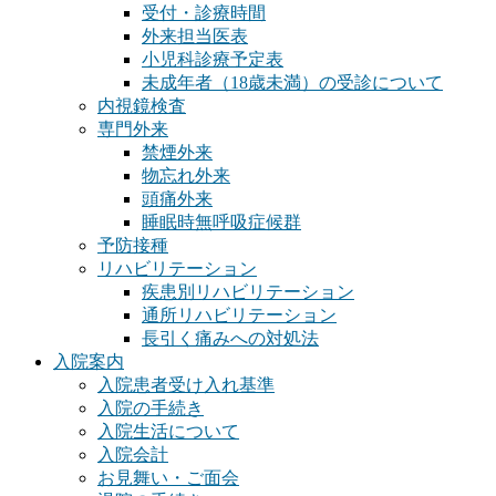
受付・診療時間
外来担当医表
小児科診療予定表
未成年者（18歳未満）の受診について
内視鏡検査
専門外来
禁煙外来
物忘れ外来
頭痛外来
睡眠時無呼吸症候群
予防接種
リハビリテーション
疾患別リハビリテーション
通所リハビリテーション
長引く痛みへの対処法
入院案内
入院患者受け入れ基準
入院の手続き
入院生活について
入院会計
お見舞い・ご面会