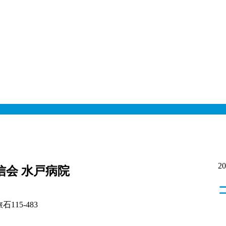
2
信会 水戸病院
15-483