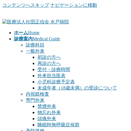
コンテンツへスキップ
ナビゲーションに移動
ホーム
Home
診療案内
Medical Guide
診療科目
一般外来
初診の方へ
再診の方へ
受付・診療時間
外来担当医表
小児科診療予定表
未成年者（18歳未満）の受診について
内視鏡検査
専門外来
禁煙外来
物忘れ外来
頭痛外来
睡眠時無呼吸症候群
予防接種