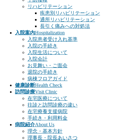
リハビリテーション
疾患別リハビリテーション
通所リハビリテーション
長引く痛みへの対処法
入院案内
Hospitalization
入院患者受け入れ基準
入院の手続き
入院生活について
入院会計
お見舞い・ご面会
退院の手続き
病棟フロアガイド
健康診断
Health Check
訪問診療
Visit Clinic
在宅医療について
往診と訪問診療の違い
在宅療養支援病院
手続き・利用料金
病院紹介
About Us
理念・基本方針
理事長・院長あいさつ